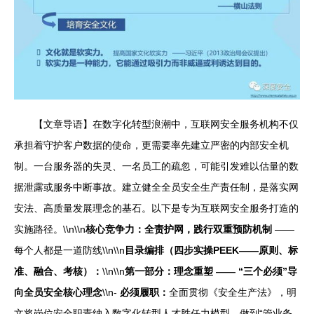
【文章导语】在数字化转型浪潮中，互联网安全服务机构不仅
承担着守护客户数据的使命，更需要率先建立严密的内部安全机
制。一台服务器的失灵、一名员工的疏忽，可能引发难以估量的数
据泄露或服务中断事故。建立健全全员安全生产责任制，是落实网
安法、高质量发展理念的基石。以下是专为互联网安全服务打造的
实施路径。\\n\\n
核心竞争力：全责护网，践行双重预防机制
——
每个人都是一道防线\\n\\n
目录编排（四步实操PEEK——原则、标
准、融合、考核）：
\\n\\n
第一部分：理念重塑 —— “三个必须”导
向全员安全核心理念
\\n-
必须履职：
全面贯彻《安全生产法》，明
文将岗位安全职责纳入数字化转型人才胜任力模型。做到“管业务